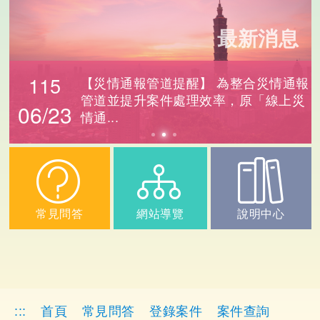
最新消息
115
【災情通報管道提醒】 為整合災情通報
管道並提升案件處理效率，原「線上災
06/23
情通...
常見問答
網站導覽
說明中心
:::
首頁
常見問答
登錄案件
案件查詢