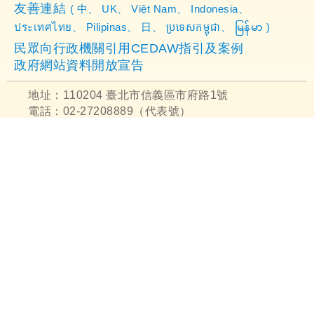
友善連結
(
中
、
UK
、
Việt Nam
、
Indonesia
、
ประเทศไทย
、
Pilipinas
、
日
、
ប្រទេសកម្ពុជា
、
မြန်မာ
)
民眾向行政機關引用CEDAW指引及案例
政府網站資料開放宣告
地址：110204 臺北市信義區市府路1號
電話：02-27208889（代表號）
免付費電話：臺北市民當家熱線1999（免付費電話
服務，公共電話，放心講及第二類電信除外）
勞工諮詢申訴專線：1955 (
สายด่วนร้องเรียนให้คำ
ปรึกษาด้านแรงงาน、 Saluran konsultasi dan
pengaduan tenaga kerja 、Đường dây Khiếu
nại và Tư vấn dành cho người lao động
)
建議使用Microsoft IE 9.X、FireFox 13.X、Safar
i5.X、Chrome10.X以上版本瀏覽器瀏覽本網站