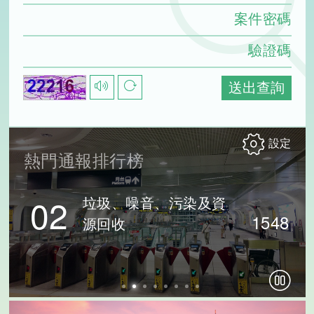
案件密碼
驗證碼
點
點
送出查詢
擊
擊
可
可
設定查詢依據
撥
重
設定
放
新
熱門通報排行榜
[object Object]
語
產
音
生
02
垃圾、噪音、污染及資
驗
驗
1548
源回收
證
證
[object Object]
碼
碼
設定查詢時間區間
設定資料
確定