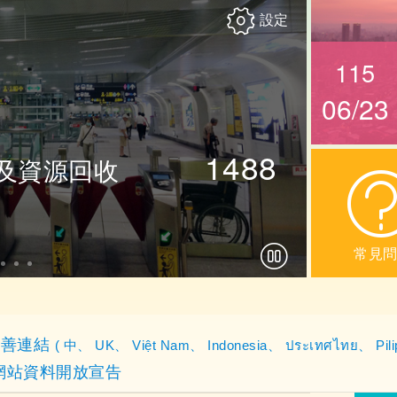
設定
115
06/23
object Object]
1488
及資源回收
設定查詢依據
常見
確定
友善連結
(
中
、
UK
、
Việt Nam
、
Indonesia
、
ประเทศไทย
、
Pil
網站資料開放宣告