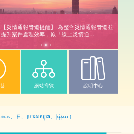
驗
驗
證
證
碼
碼
【災情通報管道提醒】 為整合災情通報管道並
提升案件處理效率，原「線上災情通...
問答
網站導覽
說明中心
ipinas
、
日
、
ប្រទេសកម្ពុជា
、
မြန်မာ
)